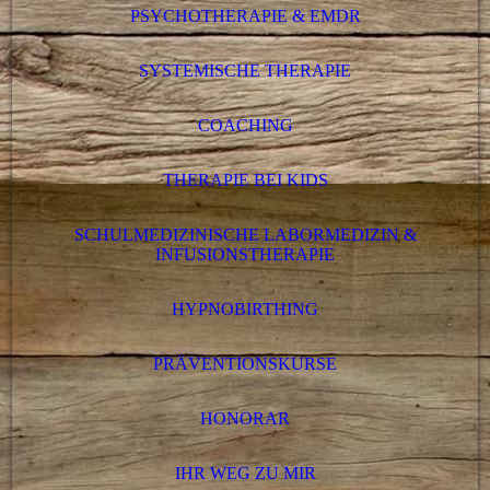
PSYCHOTHERAPIE & EMDR
SYSTEMISCHE THERAPIE
COACHING
THERAPIE BEI KIDS
SCHULMEDIZINISCHE LABORMEDIZIN &
INFUSIONSTHERAPIE
HYPNOBIRTHING
PRÄVENTIONSKURSE
HONORAR
IHR WEG ZU MIR