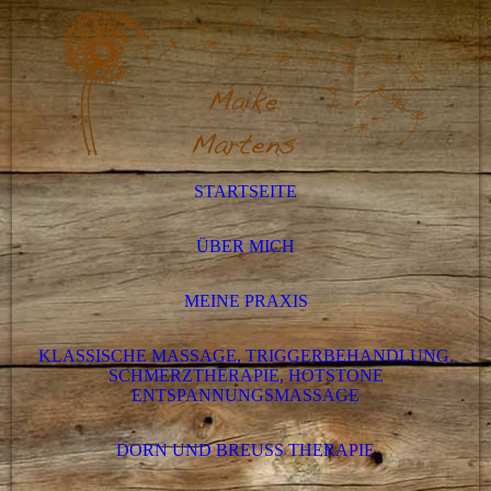
STARTSEITE
ÜBER MICH
MEINE PRAXIS
KLASSISCHE MASSAGE, TRIGGERBEHANDLUNG,
SCHMERZTHERAPIE, HOTSTONE
ENTSPANNUNGSMASSAGE
DORN UND BREUSS THERAPIE