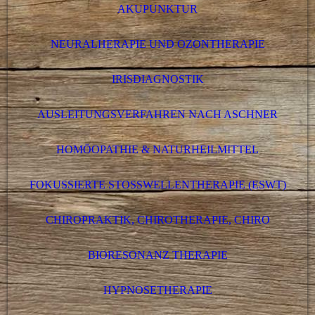
AKUPUNKTUR
NEURALHERAPIE UND OZONTHERAPIE
IRISDIAGNOSTIK
AUSLEITUNGSVERFAHREN NACH ASCHNER
HOMÖOPATHIE & NATURHEILMITTEL
FOKUSSIERTE STOSSWELLENTHERAPIE (ESWT)
CHIROPRAKTIK, CHIROTHERAPIE, CHIRO
BIORESONANZ THERAPIE
HYPNOSETHERAPIE