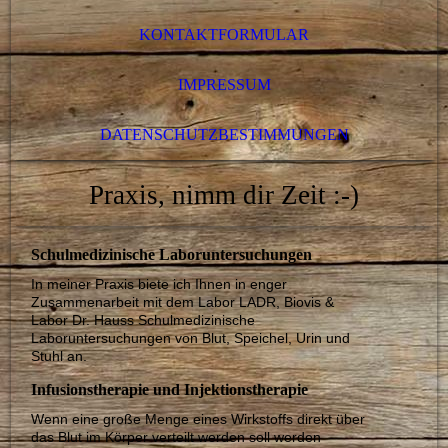
KONTAKTFORMULAR
IMPRESSUM
DATENSCHUTZBESTIMMUNGEN
Praxis, nimm dir Zeit :-)
Schulmedizinische Laboruntersuchungen
In meiner Praxis biete ich Ihnen in enger
Zusammenarbeit mit dem Labor LADR, Biovis &
Labor Dr. Hauss Schulmedizinische
Laboruntersuchungen von Blut, Speichel, Urin und
Stuhl an.
Infusionstherapie und Injektionstherapie
Wenn eine große Menge eines Wirkstoffs direkt über
das Blut im Körper verteilt werden soll werden