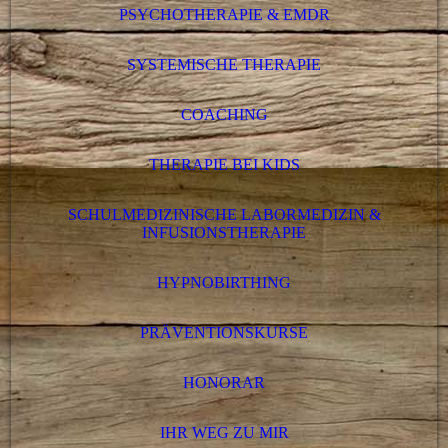
PSYCHOTHERAPIE & EMDR
SYSTEMISCHE THERAPIE
COACHING
THERAPIE BEI KIDS
SCHULMEDIZINISCHE LABORMEDIZIN &
INFUSIONSTHERAPIE
HYPNOBIRTHING
PRÄVENTIONSKURSE
HONORAR
IHR WEG ZU MIR