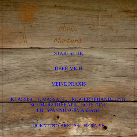
STARTSEITE
ÜBER MICH
MEINE PRAXIS
KLASSISCHE MASSAGE, TRIGGERBEHANDLUNG,
SCHMERZTHERAPIE, HOTSTONE
ENTSPANNUNGSMASSAGE
DORN UND BREUSS THERAPIE