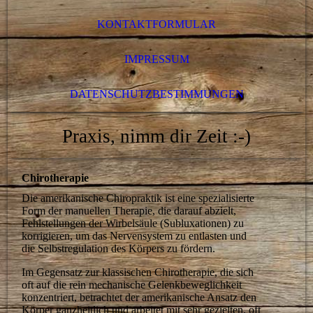
KONTAKTFORMULAR
IMPRESSUM
DATENSCHUTZBESTIMMUNGEN
Praxis, nimm dir Zeit :-)
Chirotherapie
Die amerikanische Chiropraktik ist eine spezialisierte
Form der manuellen Therapie, die darauf abzielt,
Fehlstellungen der Wirbelsäule (Subluxationen) zu
korrigieren, um das Nervensystem zu entlasten und
die Selbstregulation des Körpers zu fördern.
Im Gegensatz zur klassischen Chirotherapie, die sich
oft auf die rein mechanische Gelenkbeweglichkeit
konzentriert, betrachtet der amerikanische Ansatz den
Körper ganzheitlich und arbeitet mit sehr gezielten, oft