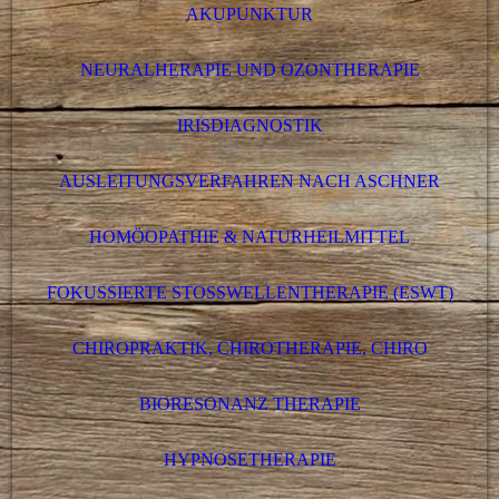
AKUPUNKTUR
NEURALHERAPIE UND OZONTHERAPIE
IRISDIAGNOSTIK
AUSLEITUNGSVERFAHREN NACH ASCHNER
HOMÖOPATHIE & NATURHEILMITTEL
FOKUSSIERTE STOSSWELLENTHERAPIE (ESWT)
CHIROPRAKTIK, CHIROTHERAPIE, CHIRO
BIORESONANZ THERAPIE
HYPNOSETHERAPIE