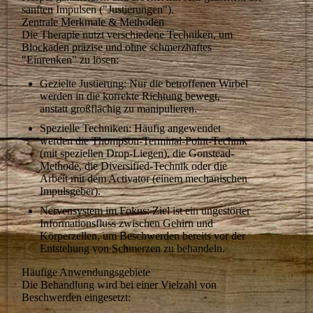
sanften Impulsen ("Justierungen").
Zentrale Merkmale & Methoden
Die Therapie nutzt verschiedene Techniken, um
Blockaden präzise und ohne schmerzhaftes
"Einrenken" zu lösen:
Gezielte Justierung: Nur die betroffenen Wirbel
werden in die korrekte Richtung bewegt,
anstatt großflächig zu manipulieren.
Spezielle Techniken: Häufig angewendet
werden die Thompson-Terminal-Point-Technik
(mit speziellen Drop-Liegen), die Gonstead-
Methode, die Diversified-Technik oder die
Arbeit mit dem Activator (einem mechanischen
Impulsgeber).
Nervensystem im Fokus: Ziel ist ein ungestörter
Informationsfluss zwischen Gehirn und
Körperzellen, um Beschwerden bereits vor der
Entstehung von Schmerzen zu behandeln.
Häufige Anwendungsgebiete
Die Behandlung wird bei einer Vielzahl von
Beschwerden eingesetzt: