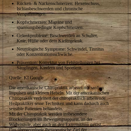
Rücken- & Nackenschmerzen: Hexenschuss,
Ischiasbeschwerden und chronische
Verspannungen.
Kopfschmerzen: Migräne und
spannungsbedingte Kopfschmerzen.
Gelenkprobleme: Beschwerden an Schulter,
Knie, Hüfte oder dem Kiefergelenk.
Neurologische Symptome: Schwindel, Tinnitus
oder Konzentrationsschwäche.
Prävention: Korrektur von Fehlstellungen bei
Säuglingen, Kindern und Sportlern.
Quelle: KI Google
Die amerikanische Chiropraktik arbeitet mit sanften
Impulsen und kleinen Hebeln. Mit der amerikanischen
Chiropraktik verfeinert der chiropraktisch arbeitende
Heilpraktiker seine Techniken und kann dadurch auch
sensible Patienten behandeln.
Mit der Chiropraktik werden insbesondere
Blockierungen im Bewegungsapparat, an der
Wirbelsäule, aber auch an den Extremitäten gelöst.
Das übergeordnete therapeutische Ziel der