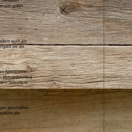
u mehreren
er von guten
 allem auch ein
giert sie als
es Aderlasses,
d, blutverdünnend
ie = Störung in
ngen geschaffen,
rstützt die