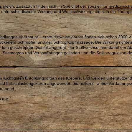
gleich. Zusätzlich finden sich im Speichel der speziell für medizinisc
unterschiedlichster Wirkung und Wechselwirkung, die sich die Therapi
andlungen überhaupt – erste Hinweise darauf finden sich schon 3000 v.
rockenem Schröpfen und der Schröpfkopfmassage. Die Wirkung richtete
 dem geschröpften Gebiet angeregt, der Stoffwechsel und damit der Ab
, Schmerzen und Verspannungen gelindert und die Selbstregulation d
em wichtigsten Entgiftungsorgan des Körpers, und werden unterstütze
 und Entschlackungskuren angewendet. Sie helfen u. a. bei Verdauungs
pannend.
 e.V.