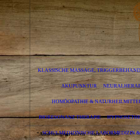
KLASSISCHE MASSAGE, TRIGGERBEHAN
AKUPUNKTUR
NEURALHERAP
HOMÖOPATHIE & NATURHEILMITTE
BIORESONANZ THERAPIE
HYPNOSETHE
SCHULMEDIZINISCHE LABORMEDIZIN &
"Ausleitungsverfahren " nach Aschner