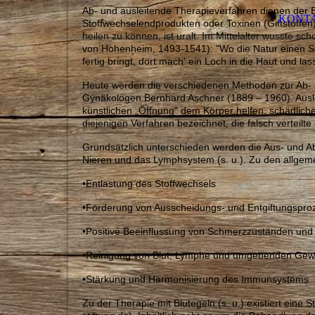
Ab- und ausleitende Therapieverfahren dienen der 
KONT
Stoffwechselendprodukten oder Toxinen (Giftstoffen)
heilen zu können, ist uralt. Im Mittelalter wusste 
von Hohenheim, 1493-1541): "Wo die Natur einen Schm
fertig bringt, dort mach' ein Loch in die Haut und la
Heute werden die verschiedenen Methoden zur Ab- 
Gynäkologen Bernhard Aschner (1889 – 1960). Auslei
künstlichen „Öffnung“ dem Körper helfen, schädliche
diejenigen Verfahren bezeichnet, die falsch verteilt
Grundsätzlich unterschieden werden die Aus- und Ab
Nieren und das Lymphsystem (s. u.). Zu den allgeme
•Entlastung des Stoffwechsels
•Förderung von Ausscheidungs- und Entgiftungspro
•Positive Beeinflussung von Schmerzzuständen und
•Reinigung von Blut, Lymphe und umgebenden Ge
•Stärkung und Harmonisierung des Immunsystems
Zu der Therapie mit Blutegeln (s. u.) existiert eine