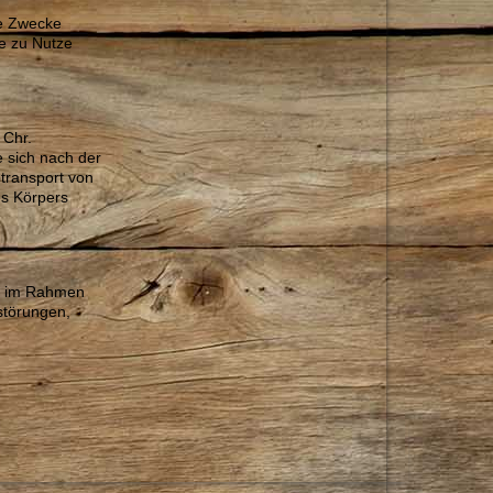
he Zwecke
e zu Nutze
 Chr.
 sich nach der
transport von
es Körpers
nd im Rahmen
störungen,