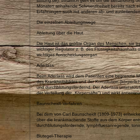
stiftung.de). Inhaltlich geht es um die Behandlung 
Monaten anhaltende Schmerzfreiheit bereits nach e
Erfahrungen auch mit anderen ab- und ausleitenden
Die einzelnen Ableitungswege
Ableitung über die Haut
Die Haut ist das größte Organ des Menschen, sie tre
wichtiger Regulator z. B. des Flüssigkeitshaushalts
wichtiges Ausscheidungsorgan.
Aderlass
Beim Aderlass wird dem Patienten eine begrenzte M
des Krankheitsbildes und der Konstitution (körperli
und durchblutungsfördernd. Der Aderlass unterstützt
der Verteilung der „Körpersäfte“) und wirkt antient
Baunscheidt-Verfahren
Bei dem von Carl Baunscheidt (1809-1973) entwickel
über die krankmachende Stoffe aus dem Körper entwe
durchblutungsfördernde, lymphflussanregende, toni
Blutegel-Therapie