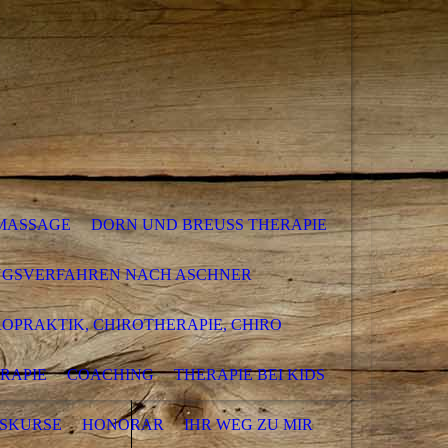
SMASSAGE
DORN UND BREUSS THERAPIE
NGSVERFAHREN NACH ASCHNER
ROPRAKTIK, CHIROTHERAPIE, CHIRO
RAPIE
COACHING
THERAPIE BEI KIDS
SKURSE
HONORAR
IHR WEG ZU MIR