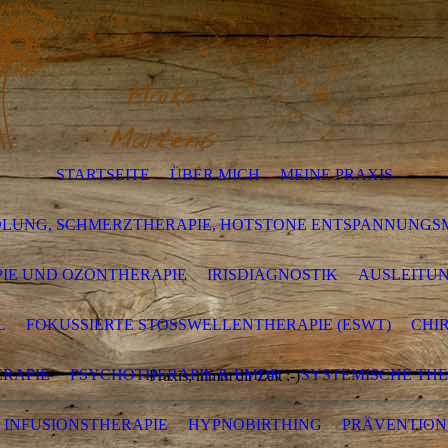
STARTSEITE
ÜBER MICH
MEINE PRAXIS
DLUNG, SCHMERZTHERAPIE, HOTSTONE ENTSPANNUNG
IE UND OZONTHERAPIE
IRISDIAGNOSTIK
AUSLEITU
L
FOKUSSIERTE STOSSWELLENTHERAPIE (ESWT)
CHI
RAPIE
PSYCHOTHERAPIE & EMDR
SYSTEMISCHE THE
Praxis, nimm dir Zeit :-)
 INFUSIONSTHERAPIE
HYPNOBIRTHING
PRÄVENTION