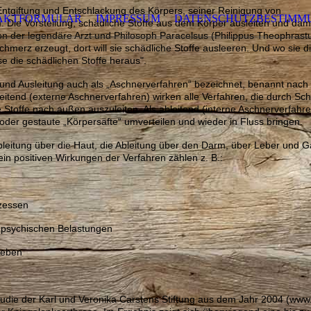
Entgiftung und Entschlackung des Körpers, seiner Reinigung von
AKTFORMULAR
IMPRESSUM
DATENSCHUTZBESTIMM
. Die Vorstellung, schädliche Stoffe aus dem Körper ausleiten und dam
schon der legendäre Arzt und Philosoph Paracelsus (Philippus Theophra
erz erzeugt, dort will sie schädliche Stoffe ausleeren. Und wo sie die
sse die schädlichen Stoffe heraus".
und Ausleitung auch als „Aschnerverfahren“ bezeichnet, benannt nac
tend (externe Aschnerverfahren) wirken alle Verfahren, die durch Sch
 Stoffe nach außen auszuleiten. Als ableitend (interne Aschnerverfahr
e oder gestaute „Körpersäfte“ umverteilen und wieder in Fluss bringen.
leitung über die Haut, die Ableitung über den Darm, über Leber und Ga
in positiven Wirkungen der Verfahren zählen z. B.:
zessen
 psychischen Belastungen
weben
 Studie der Karl und Veronika Carstens Stiftung aus dem Jahr 2004 (www