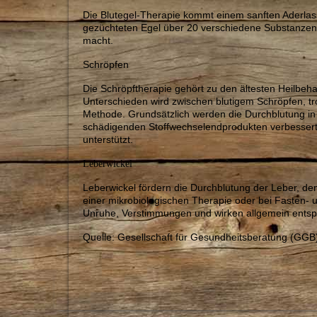
Die Blutegel-Therapie kommt einem sanften Aderlass 
gezüchteten Egel über 20 verschiedene Substanzen 
macht.
Schröpfen
Die Schröpftherapie gehört zu den ältesten Heilbeh
Unterschieden wird zwischen blutigem Schröpfen, t
Methode. Grundsätzlich werden die Durchblutung in
schädigenden Stoffwechselendprodukten verbessert
unterstützt.
Leberwickel
Leberwickel fördern die Durchblutung der Leber, d
einer mikrobiologischen Therapie oder bei Fasten-
Unruhe, Verstimmungen und wirken allgemein ents
Quelle: Gesellschaft für Gesundheitsberatung (GGB)