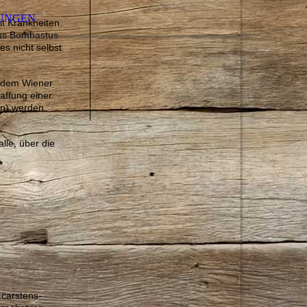
UNGEN
it Krankheiten
stus Bombastus
s nicht selbst
h dem Wiener
affung einer
en) werden
lle, über die
.carstens-