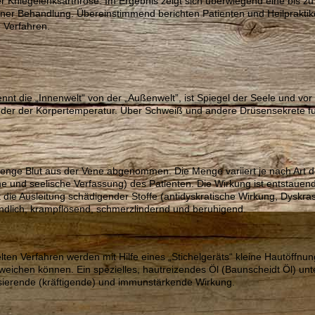
der Kniegelenksarthrose. Im Ergebnis zeigt sich überwiegend eine bis z
iner Behandlung. Übereinstimmend berichten Patienten und Heilpraktik
 Verfahren.
nnt die „Innenwelt“ von der „Außenwelt”, ist Spiegel der Seele und vor
 oder der Körpertemperatur. Über Schweiß und andere Drüsensekrete fun
enge Blut aus der Vene abgenommen. Die Menge variiert je nach Art d
che und seelische Verfassung) des Patienten. Die Wirkung ist entstauen
 die Ausleitung schädigender Stoffe (antidyskratische Wirkung, Dyskras
zündlich, krampflösend, schmerzlindernd und beruhigend.
ten Verfahren werden mit Hilfe eines „Stichelgeräts“ kleine Hautöffnu
ichen können. Ein spezielles, hautreizendes Öl (Baunscheidt Öl) unte
sierende (kräftigende) und immunstärkende Wirkung.